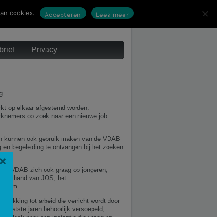
an cookies.
Accepteren
Lees meer
rief
Privacy
g.
arkt op elkaar afgestemd worden.
rknemers op zoek naar een nieuwe job
 kunnen ook gebruik maken van de VDAB
 en begeleiding te ontvangen bij het zoeken
e job.
×
t de VDAB zich ook graag op jongeren,
an de hand van JOS, het
ysteem.
etrekking tot arbeid die verricht wordt door
de laatste jaren behoorlijk versoepeld,