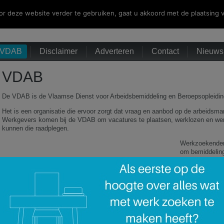
r deze website verder te gebruiken, gaat u akkoord met de plaatsing v
VDAB
Disclaimer
Adverteren
Contact
Nieuwsb
VDAB
De VDAB is de Vlaamse Dienst voor Arbeidsbemiddeling en Beroepsopleidin
Het is een organisatie die ervoor zorgt dat vraag en aanbod op de arbeidsm
Werkgevers komen bij de VDAB om vacatures te plaatsen, werklozen en we
kunnen die raadplegen.
Werkzoekenden
om bemiddeling
naar een nieuw
Daarnaast rich
bijvoorbeeld a
jobstudentens
De regels met b
studenten zijn 