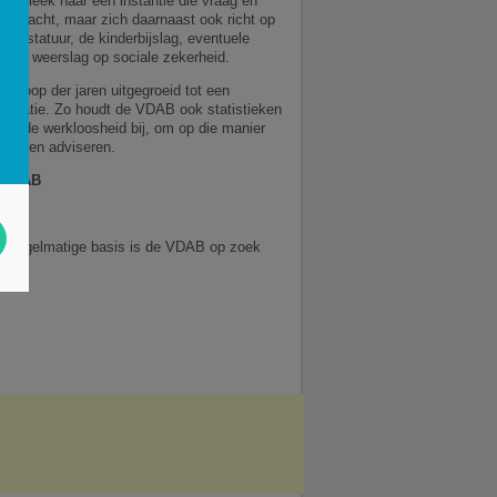
ag bleek naar een instantie die vraag en
ar bracht, maar zich daarnaast ook richt op
 het statuur, de kinderbijslag, eventuele
en de weerslag op sociale zekerheid.
e loop der jaren uitgegroeid tot een
ganisatie. Zo houdt de VDAB ook statistieken
tot de werkloosheid bij, om op die manier
 kunnen adviseren.
e VDAB
 Op regelmatige basis is de VDAB op zoek