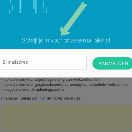
waardoor er vra
aanbod bij elka
informatie over
studietoelage 
De VDAB is in d
belangrijke or
met betrekking 
de overheid te
Werken bij d
Wil jij bij de VDAB zelf gaan werken?
De VDAB is een overheidsinstelling met een brede waaier aan activiteiten.
naar:
– consulenten voor trajectbegeleiding van werkzoekenden
– consulenten voor gespecialiseerde screening van potentiële werknemers
– lesgevers voor de opleidingscentra
Interesse? Bekijk dan
hier
de VDAB vacatures.