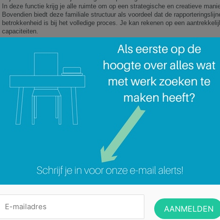
In deze functie krijg je alle ruimte om op een strategische en creatieve m
Bovendien biedt deze familiale structuur als voordeel dat de rapporteringslijn
betrokkenheid is bij het volledige proces. Je kan rekenen op een aantrekkelijk
capaciteiten.
Actief Interim ATH
Actief.ath@actief.be
068/250.550
Actief Interim : VG.20/BUP – W.INT.033 – B-AA04.020
Actief Construct: VG.806/BC – W.INTC002 – B-AA04.019
Actief NV : 01018
Categorie:
Geen categorie
IT Recruiter – International customers & contractors ()
Techni
Geef een reactie