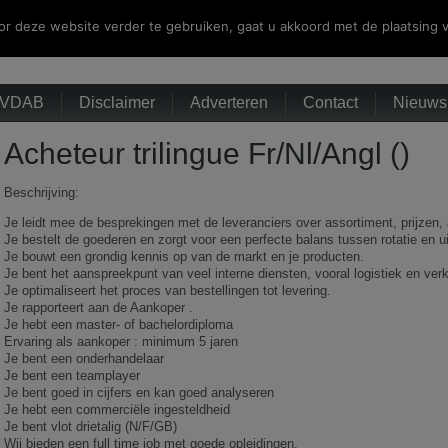
r deze website verder te gebruiken, gaat u akkoord met de plaatsing v
VDAB
Disclaimer
Adverteren
Contact
Nieuwsb
Acheteur trilingue Fr/Nl/Angl ()
Beschrijving:
Je leidt mee de besprekingen met de leveranciers over assortiment, prijzen
Je bestelt de goederen en zorgt voor een perfecte balans tussen rotatie en u
Je bouwt een grondig kennis op van de markt en je producten.
Je bent het aanspreekpunt van veel interne diensten, vooral logistiek en ver
Je optimaliseert het proces van bestellingen tot levering.
Je rapporteert aan de Aankoper .
Je hebt een master- of bachelordiploma
Ervaring als aankoper : minimum 5 jaren
Je bent een onderhandelaar
Je bent een teamplayer
Je bent goed in cijfers en kan goed analyseren
Je hebt een commerciële ingesteldheid
Je bent vlot drietalig (N/F/GB)
Wij bieden een full time job met goede opleidingen.