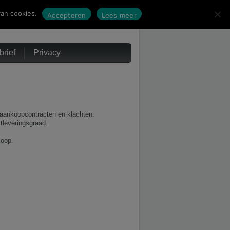
an cookies.
Accepteren
Lees meer
rief
Privacy
, aankoopcontracten en klachten.
itleveringsgraad.
koop.