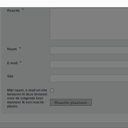
Het e-mailadres wordt niet gepubliceerd.
Vereiste velden zijn gemarkeerd me
*
Reactie
*
Naam
*
E-mail
Site
Mijn naam, e-mail en site
bewaren in deze browser
voor de volgende keer
wanneer ik een reactie
plaats.