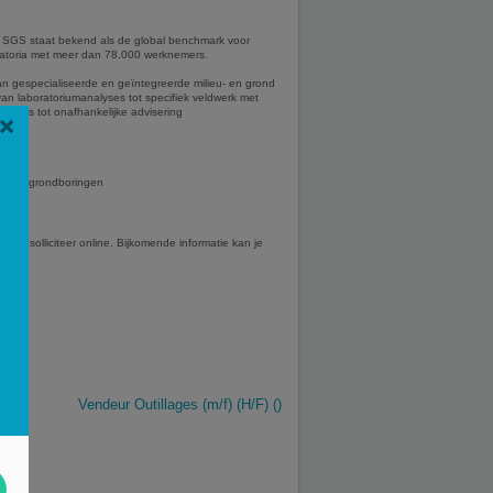
ing. SGS staat bekend als de global benchmark voor
oratoria met meer dan 78.000 werknemers.
an gespecialiseerde en geïntegreerde milieu- en grond
 van laboratoriumanalyses tot specifiek veldwerk met
udies tot onafhankelijke advisering
×
gen en grondboringen
px
en solliciteer online. Bijkomende informatie kan je
Vendeur Outillages (m/f) (H/F) ()