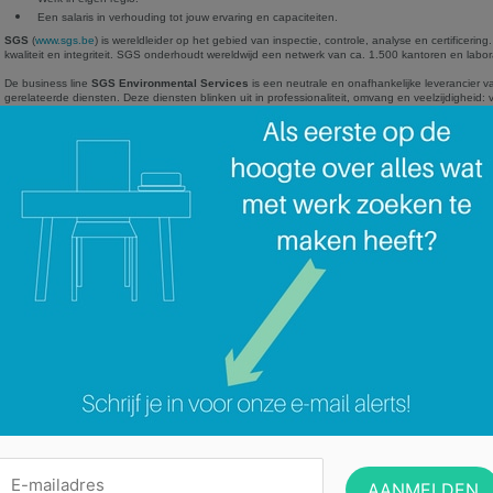
Een salaris in verhouding tot jouw ervaring en capaciteiten.
SGS
(
www.sgs.be
) is wereldleider op het gebied van inspectie, controle, analyse en certificer
kwaliteit en integriteit. SGS onderhoudt wereldwijd een netwerk van ca. 1.500 kantoren en lab
De business line
SGS Environmental Services
is een neutrale en onafhankelijke leverancier v
gerelateerde diensten. Deze diensten blinken uit in professionaliteit, omvang en veelzijdigheid:
monsternames en on-site metingen. Maar ook van deskundig onderzoek over gespecialiseerde st
In de afdeling
Geotechniek
bestaan onze activiteiten hoofdzakelijk uit :
de uitvoering van allerhande geotechnische proeven met als belangrijkste diepsonderin
adviesverlening met betrekking tot de uitgevoerde proeven
algemene geologische en hydrogeologische studies.
Surf naar onze website
http://www.sgs.be/nl-NL/Our-Company/Careers/Recruitment-and-Jobs.as
bekomen via
sandra.beert@sgs.com
Categorie:
Geen categorie
Technisch tekenaar m/v ()
Geef een reactie