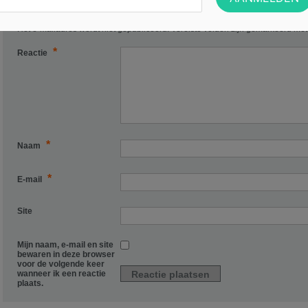
Het e-mailadres wordt niet gepubliceerd.
Vereiste velden zijn gemarkeerd me
*
Reactie
*
Naam
*
E-mail
Site
Mijn naam, e-mail en site
bewaren in deze browser
voor de volgende keer
wanneer ik een reactie
plaats.