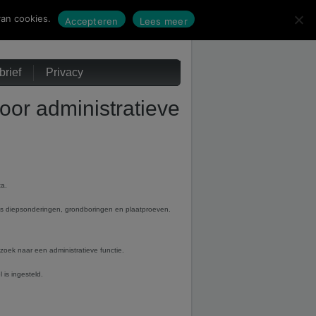
an cookies.
Accepteren
Lees meer
rief
Privacy
or administratieve
ta.
oals diepsonderingen, grondboringen en plaatproeven.
 zoek naar een administratieve functie.
 is ingesteld.