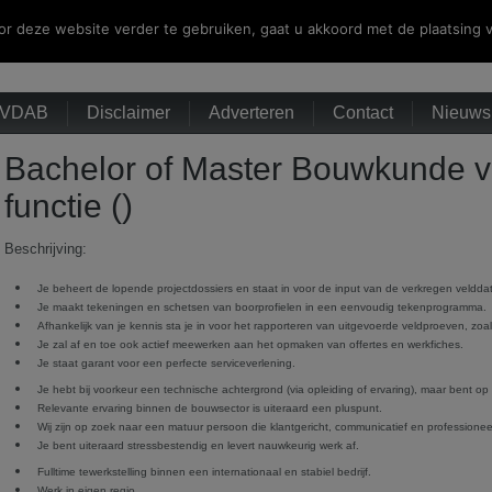
r deze website verder te gebruiken, gaat u akkoord met de plaatsing v
VDAB
Disclaimer
Adverteren
Contact
Nieuwsb
Bachelor of Master Bouwkunde vo
functie ()
Beschrijving:
Je beheert de lopende projectdossiers en staat in voor de input van de verkregen veldda
Je maakt tekeningen en schetsen van boorprofielen in een eenvoudig tekenprogramma.
Afhankelijk van je kennis sta je in voor het rapporteren van uitgevoerde veldproeven, z
Je zal af en toe ook actief meewerken aan het opmaken van offertes en werkfiches.
Je staat garant voor een perfecte serviceverlening.
Je hebt bij voorkeur een technische achtergrond (via opleiding of ervaring), maar bent op
Relevante ervaring binnen de bouwsector is uiteraard een pluspunt.
Wij zijn op zoek naar een matuur persoon die klantgericht, communicatief en professioneel
Je bent uiteraard stressbestendig en levert nauwkeurig werk af.
Fulltime tewerkstelling binnen een internationaal en stabiel bedrijf.
Werk in eigen regio.