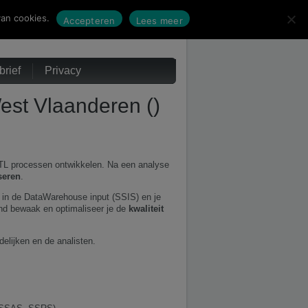
an cookies.
Accepteren
Lees meer
rief
Privacy
est Vlaanderen ()
TL processen ontwikkelen. Na een analyse
seren
.
 in de DataWarehouse input (SSIS) en je
end bewaak en optimaliseer je de
kwaliteit
lijken en de analisten.