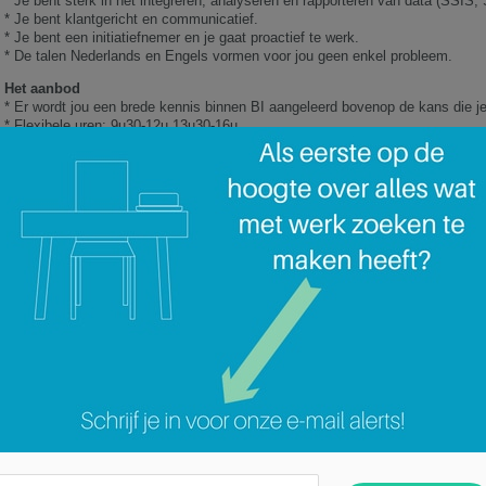
* Je bent sterk in het integreren, analyseren en rapporteren van data (SSI
* Je bent klantgericht en communicatief.
* Je bent een initiatiefnemer en je gaat proactief te werk.
* De talen Nederlands en Engels vormen voor jou geen enkel probleem.
Het aanbod
* Er wordt jou een brede kennis binnen BI aangeleerd bovenop de kans die je 
* Flexibele uren: 9u30-12u 13u30-16u.
* Toplocatie (bereikbaar met openbaar vervoer).
* Een aantrekkelijk salaris aangevuld met extralegale voordelen en een zeer 
Het aanbod
* Er wordt jou een brede kennis binnen BI aangeleerd bovenop de kans die je 
* Flexibele uren: 9u30-12u 13u30-16u.
* Toplocatie (bereikbaar met openbaar vervoer).
* Een aantrekkelijk salaris aangevuld met extralegale voordelen en een zeer 
Categorie:
Geen categorie
REGION LIEGE – OPPORTUNITE A SA
Worldwide Leader Company – Financial Account Manager (IEC/IAB) ()