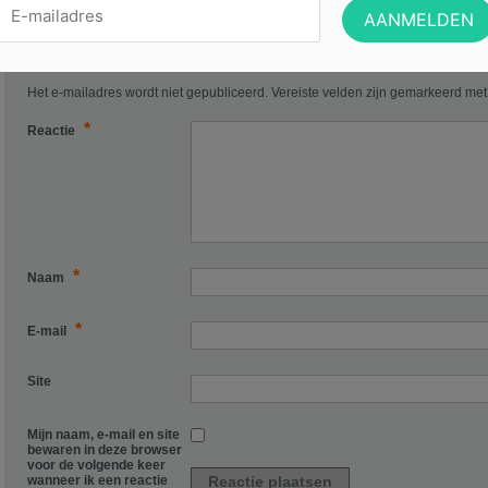
Geef een reactie
Het e-mailadres wordt niet gepubliceerd.
Vereiste velden zijn gemarkeerd me
*
Reactie
*
Naam
*
E-mail
Site
Mijn naam, e-mail en site
bewaren in deze browser
voor de volgende keer
wanneer ik een reactie