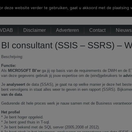
r deze website verder te gebruiken, gaat u akkoord met de plaatsing v
VDAB
Disclaimer
Adverteren
Contact
Nieuwsb
BI consultant (SSIS – SSRS) – W
Beschrijving:
Functie:
Als
MICROSOFT BI’er
ga jij op basis van de requirements de DWH en de E
van deze gegevens gebruik jij jouw expertise om de (eind)gebruikers te
advi
Je
analyseert
de data (SSAS), je gaat na op welke manier je deze het beste
bent vervolgens in staat alles weer te geven in een rapport (SSRS). Bijkom
van de data
.
Gedurende dit hele proces werk je nauw samen met de Business verantwoorde
Het profiel
* Je bent hoger opgeleid.
* Je bent goed thuis in T-sql.
* Je bent bekend met de SQL server (2005,2008 of 2012).