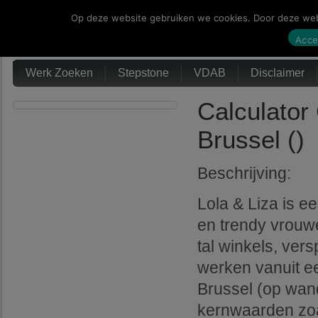
Op deze website gebruiken we cookies. Door deze webs
Werk Zoeken
Acce
Werk Zoeken
Stepstone
VDAB
Disclaimer
Calculator
Brussel ()
Beschrijving:
Lola & Liza is e
en trendy vrouw
tal winkels, ver
werken vanuit e
Brussel (op wand
kernwaarden zoa