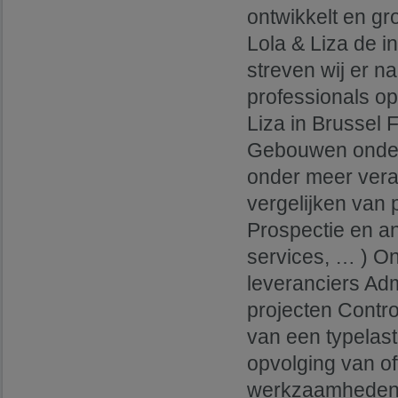
ontwikkelt en gr
Lola & Liza de i
streven wij er n
professionals op
Liza in Brussel 
Gebouwen onderst
onder meer vera
vergelijken van 
Prospectie en ana
services, … ) O
leveranciers Adm
projecten Contro
van een typelas
opvolging van of
werkzaamheden J