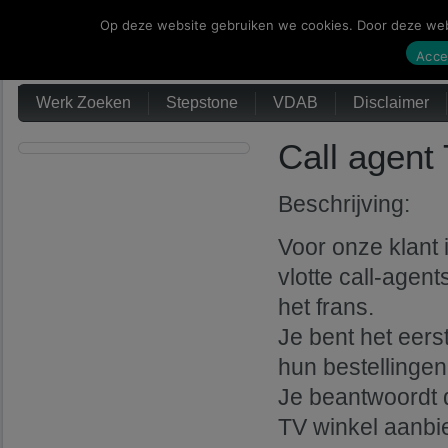
Op deze website gebruiken we cookies. Door deze webs
Werk Zoeken
Acce
Werk Zoeken
Stepstone
VDAB
Disclaimer
Call agent
Beschrijving:
Voor onze klant 
vlotte call-age
het frans.
Je bent het eers
hun bestellingen
Je beantwoordt 
TV winkel aanbie