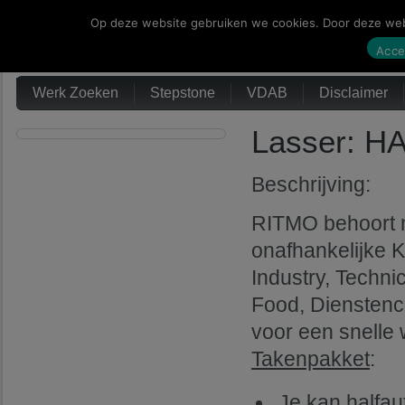
Op deze website gebruiken we cookies. Door deze webs
Werk Zoeken
Acce
Werk Zoeken
Stepstone
VDAB
Disclaimer
Lasser: H
Beschrijving:
RITMO behoort me
onafhankelijke K
Industry, Technic
Food, Dienstenc
voor een snelle 
Takenpakket
:
Je kan halfau