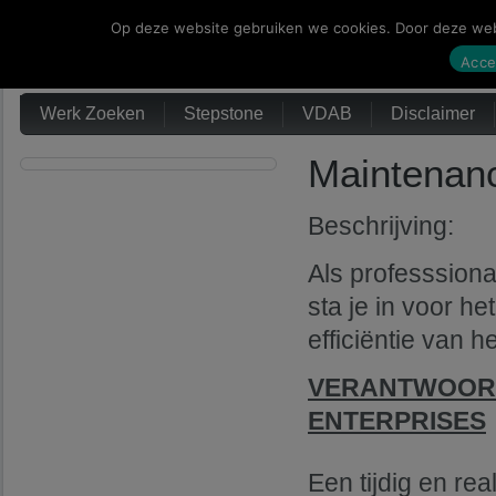
Op deze website gebruiken we cookies. Door deze webs
Werk Zoeken
Acce
Werk Zoeken
Stepstone
VDAB
Disclaimer
Maintenanc
Beschrijving:
Als professsion
sta je in voor h
efficiëntie van h
VERANTWOORD
ENTERPRISES
Een tijdig en r