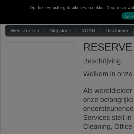
Op deze website gebruiken we cookies. Door deze webs
Werk Zoeken
Acce
Werk Zoeken
Stepstone
VDAB
Disclaimer
RESERVE 
Beschrijving:
Welkom in onze 
Als wereldleider 
onze belangrijks
ondersteunende d
Services stelt i
Cleaning, Office