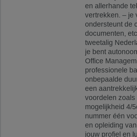
en allerhande tek
vertrekken. – je
ondersteunt de c
documenten, etc.
tweetalig Neder
je bent autonoom
Office Managemen
professionele ba
onbepaalde duur
een aantrekkelij
voordelen zoals 
mogelijkheid 4/5
nummer één voor 
en opleiding va
jouw profiel en 