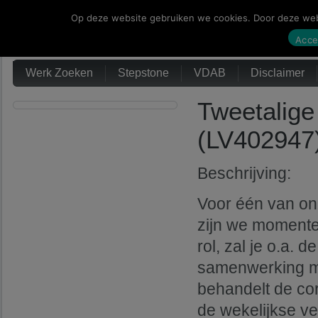
Op deze website gebruiken we cookies. Door deze webs
Werk Zoeken
Acce
Werk Zoeken
Stepstone
VDAB
Disclaimer
Tweetalige
(LV402947)
Beschrijving:
Voor één van on
zijn we momentee
rol, zal je o.a. 
samenwerking met
behandelt de cor
de wekelijkse ve