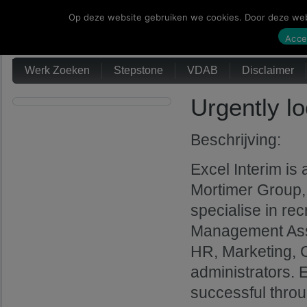
Op deze website gebruiken we cookies. Door deze webs
Werk Zoeken
Acce
Werk Zoeken
Stepstone
VDAB
Disclaimer
Urgently lo
Beschrijving:
Excel Interim is
Mortimer Group,
specialise in rec
Management Assis
HR, Marketing, 
administrators. 
successful throu