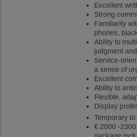
Excellent wri
Strong commun
Familiarity w
phones, black
Ability to mul
judgment and i
Service-orien
a sense of u
Excellent com
Ability to ant
Flexible, ada
Display profe
Temporary to
€ 2000 -2300 
package incl