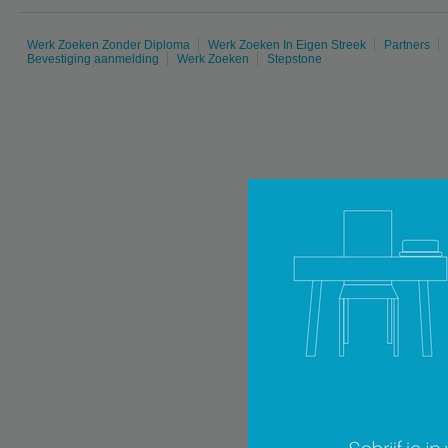
Werk Zoeken Zonder Diploma
Werk Zoeken In Eigen Streek
Partners
Bevestiging aanmelding
Werk Zoeken
Stepstone