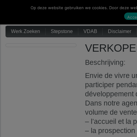
Op deze website gebruiken we cookies. Door deze webs
Werk Zoeken
Acce
Werk Zoeken
Stepstone
VDAB
Disclaimer
VERKOPER
Beschrijving:
Envie de vivre u
participer penda
développement d
Dans notre agen
volume de vente
– l’accueil et l
– la prospection 