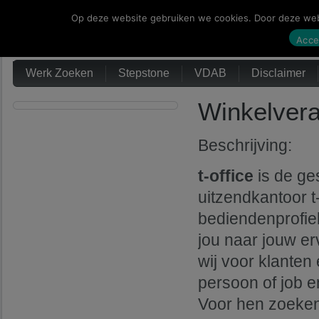
Op deze website gebruiken we cookies. Door deze webs
Werk Zoeken
Acce
Werk Zoeken
Stepstone
VDAB
Disclaimer
Winkelvera
Beschrijving:
t-office
is de ge
uitzendkantoor t
bediendenprofiel
jou naar jouw er
wij voor klante
persoon of job en
Voor hen zoeken