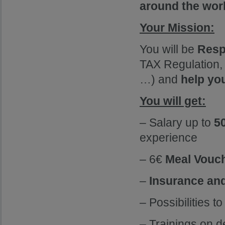
around the wor
Your Mission:
You will be
Resp
TAX Regulation, 
…) and
help yo
You will get:
– Salary up to
5
experience
– 6€
Meal Vouc
–
Insurance an
– Possibilities t
– Trainings on 