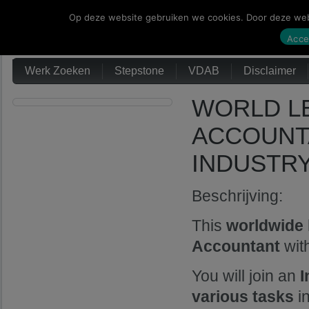
Op deze website gebruiken we cookies. Door deze webs
Werk Zoeken
Acce
Werk Zoeken
Stepstone
VDAB
Disclaimer
WORLD LE
ACCOUNTA
INDUSTRY
Beschrijving:
This
worldwide 
Accountant
wit
You will join an
I
various tasks
i