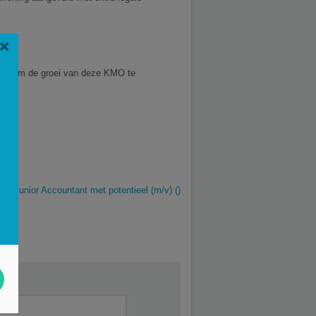
×
rijf. Om de groei van deze KMO te
Junior Accountant met potentieel (m/v) ()
*
t