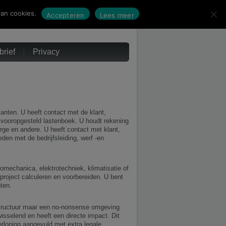
an cookies.
Accepteren
Lees meer
rief
Privacy
lanten. U heeft contact met de klant,
n vooropgesteld lastenboek. U houdt rekening
rge en andere. U heeft contact met klant,
den met de bedrijfsleiding, werf -en
romechanica, elektrotechniek, klimatisatie of
project calculeren en voorbereiden. U bent
ten.
structuur maar een no-nonsense omgeving
wisselend en heeft een directe impact. Dit
erloning aangevuld met extra legale