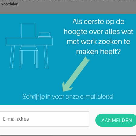
voordelen.
Jan Goris
+32 490/57.55.73
Onze klant gelegen nabij Antwerpen is erkend installatie -en onderhoudsbed
bestendigen kijken wij uit naar een Calculator (m/v).
Categorie:
Geen categorie
ADJUNCT FILIAALLEIDER SANITAIR EN VERWARMING 3341912 / 6 C ()
Geef een reactie
Het e-mailadres wordt niet gepubliceerd.
Vereiste velden zijn gemarkeerd me
*
Reactie