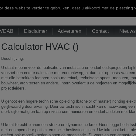
r deze website verder te gebruiken, gaat u akkoord met de plaatsing v
VDAB
Disclaimer
Adverteren
Contact
Nieuwsb
Calculator HVAC ()
Beschrijving:
U staat mee in voor de realisatie van installatie en onderhoudsprojecten bij k
voorziet een eerste calculatie met voorontwerp, al dan niet op basis van ee
met alle betrokken factoren zoals materiaal, technische specs, manuren, ma
bouwheer, architecten en andere. Intern overlegt u de projecten en mogelijkhe
projectleiders.
U genoot een hogere technische opleiding (bachelor of master) richting elekt
gelijkwaardig door ervaring. Door uw technisch inzicht kan u nauwkeurig een 
sterk cijfermatig en kan op niveau communiceren en onderhandelen met klan
U komt terecht binnen een sterke en dynamische kmo. Geen logge bedrijfs
met een open deur politiek en snelle beslissingslijnen. Uw takenpakket is af
creëert ook mogelijkheden binnen de organisatie. Zij voorzien een gepaste v