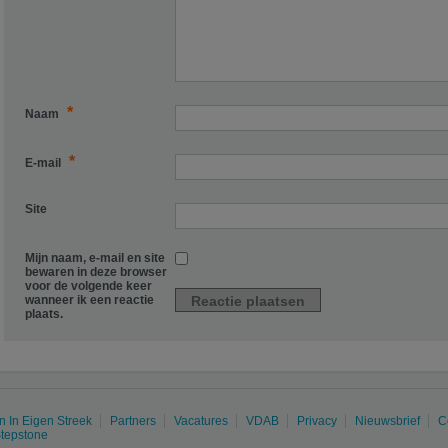
*
Naam
*
E-mail
Site
Mijn naam, e-mail en site
bewaren in deze browser
voor de volgende keer
wanneer ik een reactie
plaats.
 In Eigen Streek
Partners
Vacatures
VDAB
Privacy
Nieuwsbrief
C
tepstone