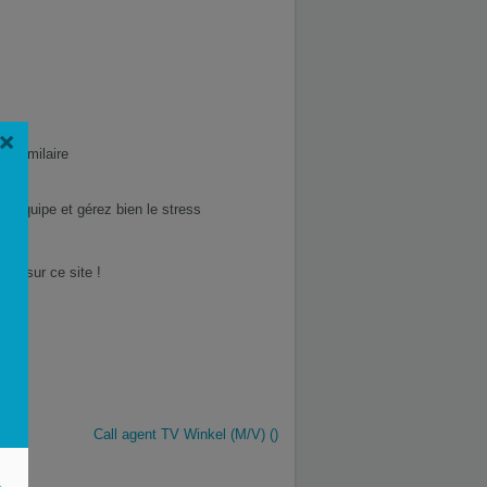
×
n similaire
t d’équipe et gérez bien le stress
ent sur ce site !
Call agent TV Winkel (M/V) ()