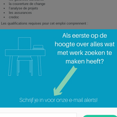
la couverture de change
l’analyse de projets
les assurances
credoc
Les qualifications requises pour cet emploi comprennent :
Vous avez un Master à orientation financière
Vous avez une expérience probante de 3 ans minimum dans une fonctio
Vous êtes à l’aise avec les outils informatiques
Vous avez une excellente connaissance de l’anglais
Vous êtes rigoureux(-se), discret(-ète), flexible, faites preuve d’un espri
Vous êtes partant(e) de voyager quelques semaines par an
Vous êtes disponible immédiatement
Intéressé(e) par ce poste ? Posez votre candidature dès aujourd’hui directem
Categorie:
Geen categorie
Sales Calculator ()