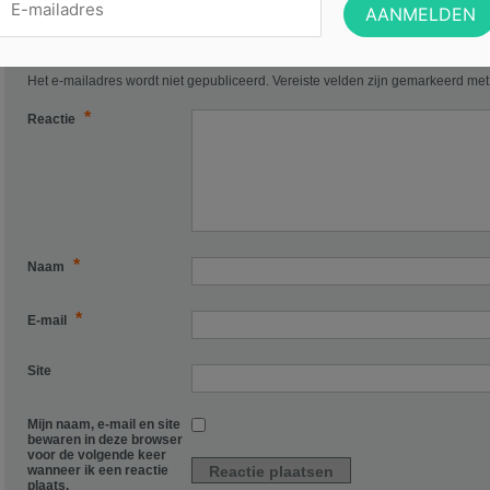
Geef een reactie
Het e-mailadres wordt niet gepubliceerd.
Vereiste velden zijn gemarkeerd me
*
Reactie
*
Naam
*
E-mail
Site
Mijn naam, e-mail en site
bewaren in deze browser
voor de volgende keer
wanneer ik een reactie
plaats.