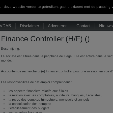
r deze website verder te gebruiken, gaat u akkoord met de plaatsing v
VDAB
Disclaimer
Adverteren
Contact
Nieuwsb
Finance Controller (H/F) ()
Beschrijving:
La société est située dans la périphérie de Liège. Elle est active dans le secte
monde.
Accountemps recherche un(e) Finance Controller pour une mission en vue d
Les responsabilités de cet emploi comprennent :
les aspects financiers relatifs aux filiales
la relation avec les comptables, auditeurs, banques, fiscalistes,…
la revue des comptes trimestriels, mensuels et annuels
la consolidation des comptes
l’établissement des budgets
les garanties bancaires