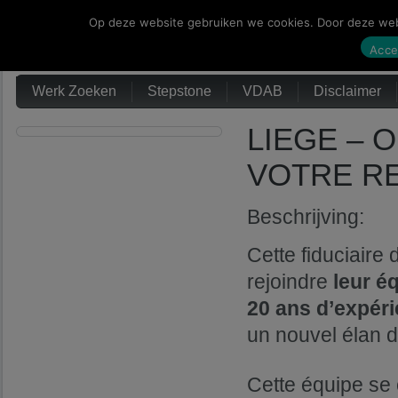
Op deze website gebruiken we cookies. Door deze webs
Werk Zoeken
Acce
Werk Zoeken
Stepstone
VDAB
Disclaimer
LIEGE – 
VOTRE REG
Beschrijving:
Cette fiduciaire
rejoindre
leur é
20 ans d’expér
un nouvel élan d
Cette équipe s