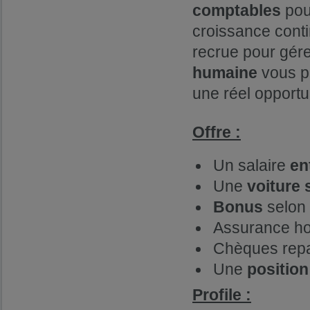
comptables
po
croissance conti
recrue pour gérer
humaine
vous p
une réel opportun
Offre :
Un salaire
en
Une
voiture 
Bonus
selon
Assurance hos
Chèques rep
Une
position
Profile :