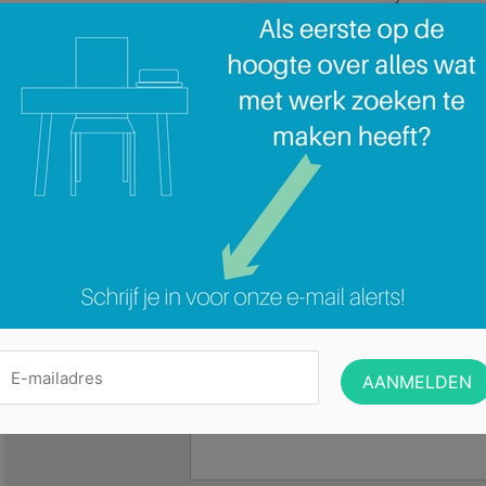
Nederlands als in het Frans. Je komt terecht in een dynamische en jonge omg
zin voor ondernemen centraal staat. Je mag rekenen op een aantrekkelijk s
toegevoegde waarde.
Categorie:
Geen categorie
Business Unit Administrator (halftijds) (m/v) Doel ()
Geef een reactie
Het e-mailadres wordt niet gepubliceerd.
Vereiste velden zijn gemarkeerd me
*
Reactie