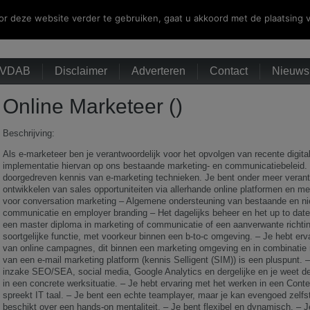
r deze website verder te gebruiken, gaat u akkoord met de plaatsing v
VDAB
Disclaimer
Adverteren
Contact
Nieuwsb
Online Marketeer ()
Beschrijving:
Als e-marketeer ben je verantwoordelijk voor het opvolgen van recente digit
implementatie hiervan op ons bestaande marketing- en communicatiebeleid. 
doorgedreven kennis van e-marketing technieken. Je bent onder meer verant
ontwikkelen van sales opportuniteiten via allerhande online platformen en m
voor conversation marketing – Algemene ondersteuning van bestaande en nie
communicatie en employer branding – Het dagelijks beheer en het up to date
een master diploma in marketing of communicatie of een aanverwante richting
soortgelijke functie, met voorkeur binnen een b-to-c omgeving. – Je hebt erv
van online campagnes, dit binnen een marketing omgeving en in combinatie
van een e-mail marketing platform (kennis Selligent (SIM)) is een pluspunt.
inzake SEO/SEA, social media, Google Analytics en dergelijke en je weet de
in een concrete werksituatie. – Je hebt ervaring met het werken in een C
spreekt IT taal. – Je bent een echte teamplayer, maar je kan evengoed zelfs
beschikt over een hands-on mentaliteit. – Je bent flexibel en dynamisch. – Je