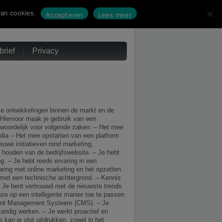
an cookies.
Accepteren
Lees meer
rief
Privacy
ale ontwikkelingen binnen de markt en de
Hiervoor maak je gebruik van een
woordelijk voor volgende zaken: – Het mee
edia – Het mee opstarten van een platform
uwe initiatieven rond marketing,
 houden van de bedrijfswebsite. – Je hebt
. – Je hebt reeds ervaring in een
aring met online marketing en het opzetten
 met een technische achtergrond. – Kennis
 – Je bent vertrouwd met de nieuwste trends
ze op een intelligente manier toe te passen
ontent Management Systeem (CMS). – Je
tandig werken. – Je werkt proactief en
 kan je vlot uitdrukken, zowel in het