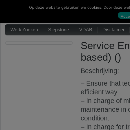
Op deze website gebruiken we cookies. Door deze webs
Werk Zoeken
Acce
Werk Zoeken
Stepstone
VDAB
Disclaimer
Service En
based) ()
Beschrijving:
– Ensure that te
efficient way.
– In charge of m
maintenance in 
condition.
– In charge for 