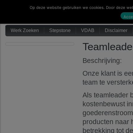
Op deze website gebruiken we cookies. Door deze webs
Werk Zoeken
Acce
Werk Zoeken
Stepstone
VDAB
Disclaimer
Teamleader
Beschrijving:
Onze klant is e
team te versterk
Als teamleader b
kostenbewust in
goederenstroom e
producten naar h
betrekking tot d