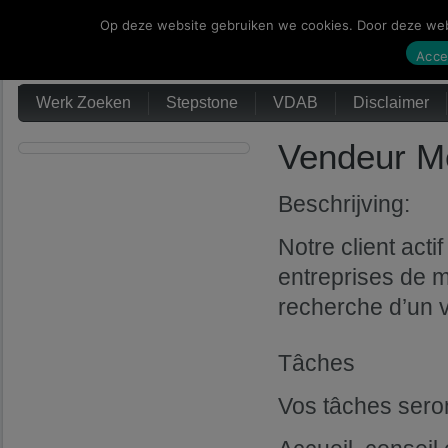
Op deze website gebruiken we cookies. Door deze webs
Werk Zoeken
Acce
Werk Zoeken
Stepstone
VDAB
Disclaimer
Vendeur Me
Beschrijving:
Notre client act
entreprises de ma
recherche d’un 
Tâches
Vos tâches sero